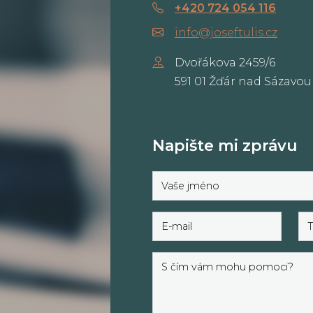
+420 724 054 116
info@joseftulis.cz
Dvořákova 2459/6
591 01 Žďár nad Sázavou
Napište mi zprávu