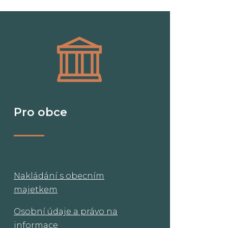
Pro obce
Nakládání s obecním
majetkem
Osobní údaje a právo na
informace