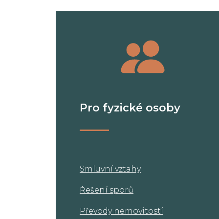
Pro fyzické osoby
Smluvní vztahy
Řešení sporů
Převody nemovitostí