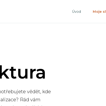
Úvod
Moje s
uktura
potřebujete vědět, kde
analizace? Rád vám