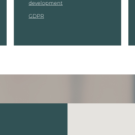
development
GDPR