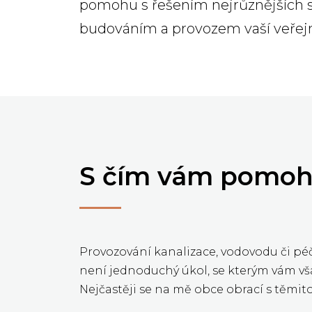
pomohu s řešením nejrůznějších si
budováním a provozem vaší veřejn
S čím vám pomo
Provozování kanalizace, vodovodu či péč
není jednoduchý úkol, se kterým vám v
Nejčastěji se na mě obce obrací s těmit