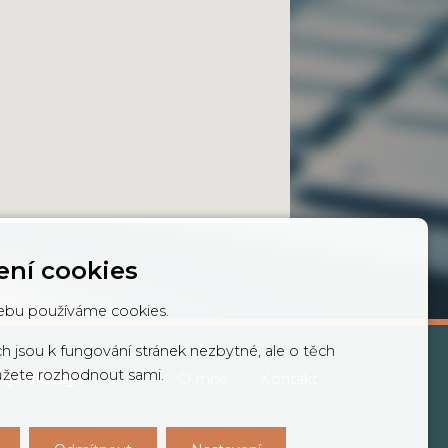
ení cookies
bu používáme cookies.
ch jsou k fungování stránek nezbytné, ale o těch
ůžete rozhodnout sami.
oje služby
Cena
O mně
Kontakt