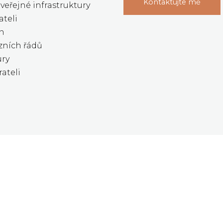
Kontaktujte mě
 veřejné infrastruktury
ateli
en
zních řádů
ury
ateli