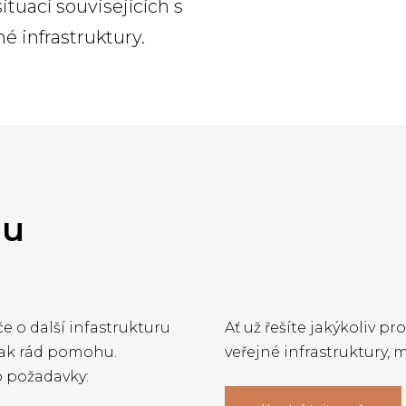
tuací souvisejících s
é infrastruktury.
hu
e o další infastrukturu
Ať už řešíte jakýkoliv 
šak rád pomohu.
veřejné infrastruktury,
o požadavky: