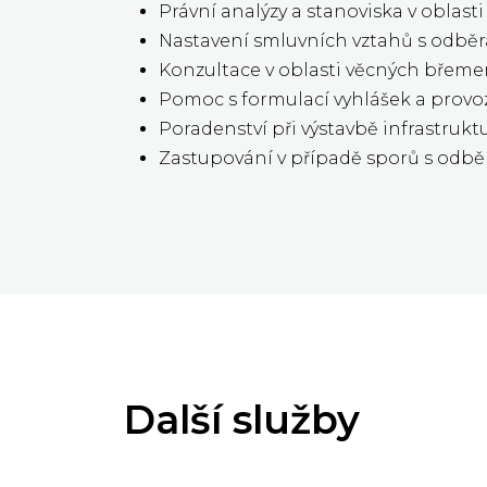
Právní analýzy a stanoviska v oblasti
Nastavení smluvních vztahů s odběr
Konzultace v oblasti věcných břem
Pomoc s formulací vyhlášek a provo
Poradenství při výstavbě infrastrukt
Zastupování v případě sporů s odběr
Další služby